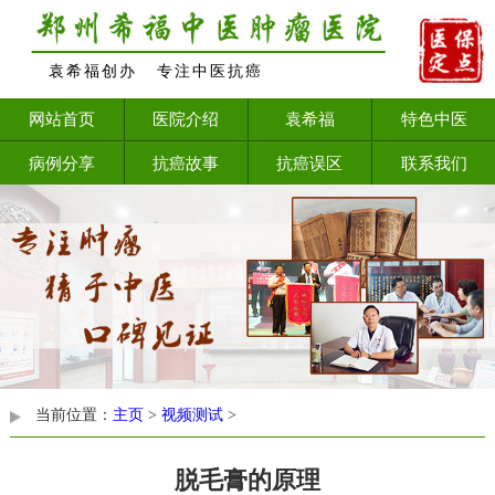
袁希福创办 专注中医抗癌
网站首页
医院介绍
袁希福
特色中医
病例分享
抗癌故事
抗癌误区
联系我们
当前位置：
主页
>
视频测试
>
脱毛膏的原理