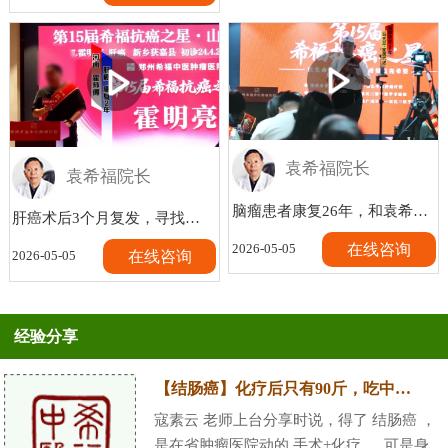
袁希福院长
袁希福院长
脑瘤患者康复26年，和袁希福院长超越医患关系早已成为朋友！
肝癌术后3个月复发，寻找中医病情稳定，看不出来是病人
在线咨询
2026-05-05
在线咨询
2026-05-05
经验分享
【结肠癌】化疗后只有90斤，吃中药，如今在牡丹园跳舞！
寇素云 老师上台分享时说，得了 结肠癌 ，
是在省肿瘤医院动的 手术+化疗 ， 可是身