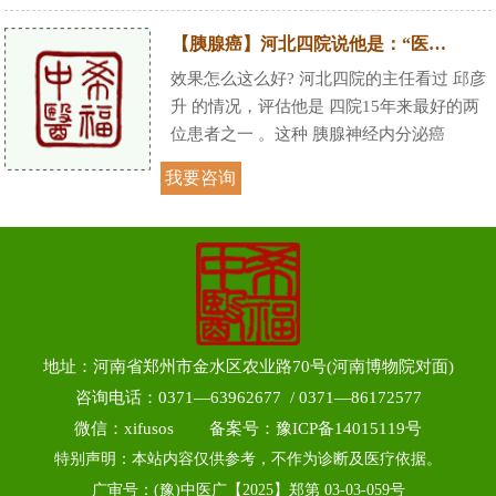
【胰腺癌】河北四院说他是：“医院15年来恢复最好的两位患者之一”
效果怎么这么好? 河北四院的主任看过 邱彦
升 的情况，评估他是 四院15年来最好的两
位患者之一 。这种 胰腺神经内分泌癌
我要咨询
地址：河南省郑州市金水区农业路70号(河南博物院对面)
咨询电话：0371—63962677 / 0371—86172577
微信：xifusos 备案号：
豫ICP备14015119号
特别声明：本站内容仅供参考，不作为诊断及医疗依据。
广审号：(豫)中医广【2025】郑第 03-03-059号