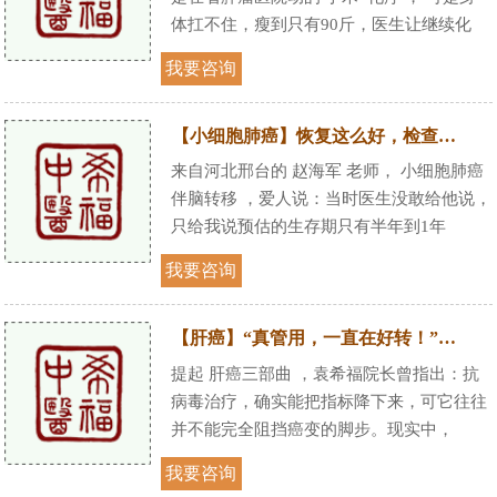
体扛不住，瘦到只有90斤，医生让继续化
我要咨询
【小细胞肺癌】恢复这么好，检查大夫夸他是：“千里挑一、万里挑一！”
来自河北邢台的 赵海军 老师， 小细胞肺癌
伴脑转移 ，爱人说：当时医生没敢给他说，
只给我说预估的生存期只有半年到1年
我要咨询
【肝癌】“真管用，一直在好转！”千言万语汇成一句“感激、感谢！”
提起 肝癌三部曲 ，袁希福院长曾指出：抗
病毒治疗，确实能把指标降下来，可它往往
并不能完全阻挡癌变的脚步。现实中，
我要咨询