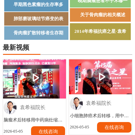
晚期脑瘤患者不手术哪一
早期黑色素瘤的生存率多
关于骨肉瘤的相关概述
肺部磨玻璃结节癌变的表
2014年希福抗癌之星·袁希
骨肉瘤扩散转移者生存期
最新视频
袁希福院长
袁希福院长
小细胞肺癌术后转移，用中医气色好转3年，想出去打工被老伴阻
脑瘤术后转移用中药病灶缩小至消失，12年身体正常，到各地旅
在线咨询
2026-05-05
在线咨询
2026-05-05