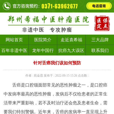
非遗中医 专攻肿瘤
网站首页
医院简介
走近袁希福
三大品牌
百年非遗中医
龙年中国行
抗癌九大误区
联系我们
针对舌癌我们该如何预防
作者 :
苑金霞
发布于 :
2022-09-15 15:26
点击数 :
舌癌是口腔颌面部常见的恶性肿瘤之一，是口腔癌
中发病率最高的恶性肿瘤，发病后不仅给患者的正常生
活带来严重影响，若不及时治疗还会危及患者生命，需
要我们特别警惕。近年来，舌癌的发病率一直呈现上升