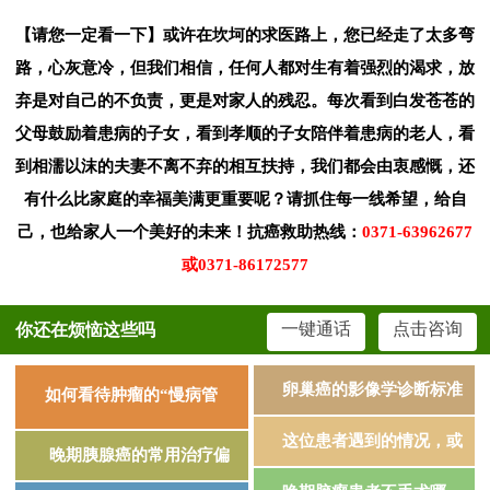
【请您一定看一下】或许在坎坷的求医路上，您已经走了太多弯
路，心灰意冷，但我们相信，任何人都对生有着强烈的渴求，放
弃是对自己的不负责，更是对家人的残忍。每次看到白发苍苍的
父母鼓励着患病的子女，看到孝顺的子女陪伴着患病的老人，看
到相濡以沫的夫妻不离不弃的相互扶持，我们都会由衷感慨，还
有什么比家庭的幸福美满更重要呢？请抓住每一线希望，给自
己，也给家人一个美好的未来！抗癌救助热线：
0371-63962677
或0371-86172577
一键通话
点击咨询
你还在烦恼这些吗
卵巢癌的影像学诊断标准
如何看待肿瘤的“慢病管
这位患者遇到的情况，或
晚期胰腺癌的常用治疗偏